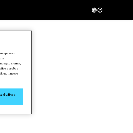
сматривает
м и
 предпочтения,
айте в любое
айтах нашего
ех файлов