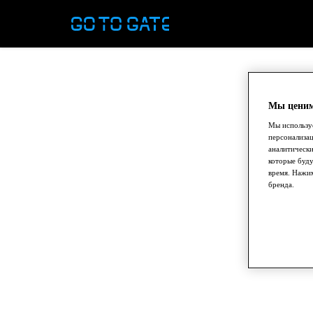
Мы ценим
Мы используе
персонализа
аналитически
которые буду
время. Нажим
бренда.