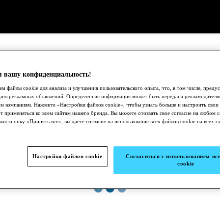
 вашу конфиденциальность!
м файлы cookie для анализа и улучшения пользовательского опыта, что, в том числе, преду
цию рекламных объявлений. Определенная информация может быть передана рекламодателя
м компаниям. Нажмите «Настройки файлов cookie», чтобы узнать больше и настроить свои
т применяться ко всем сайтам нашего бренда. Вы можете отозвать свое согласие на любом с
ая кнопку «Принять все», вы даете согласие на использование всех файлов cookie на всех с
Настройки файлов cookie
Согласиться с использованием вс
cookie
●
●
●