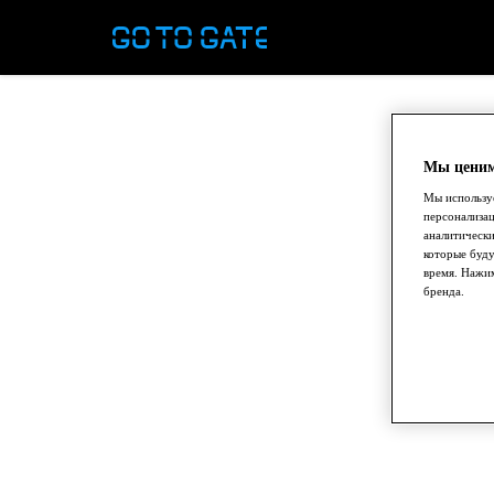
Мы ценим
Мы используе
персонализа
аналитически
которые буду
время. Нажим
бренда.