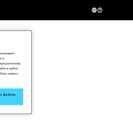
сматривает
м и
 предпочтения,
айте в любое
айтах нашего
ех файлов