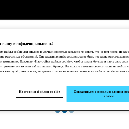
 вашу конфиденциальность!
м файлы cookie для анализа и улучшения пользовательского опыта, что, в том числе, преду
цию рекламных объявлений. Определенная информация может быть передана рекламодателя
м компаниям. Нажмите «Настройки файлов cookie», чтобы узнать больше и настроить свои
т применяться ко всем сайтам нашего бренда. Вы можете отозвать свое согласие на любом с
ая кнопку «Принять все», вы даете согласие на использование всех файлов cookie на всех с
Настройки файлов cookie
Согласиться с использованием вс
cookie
●
●
●